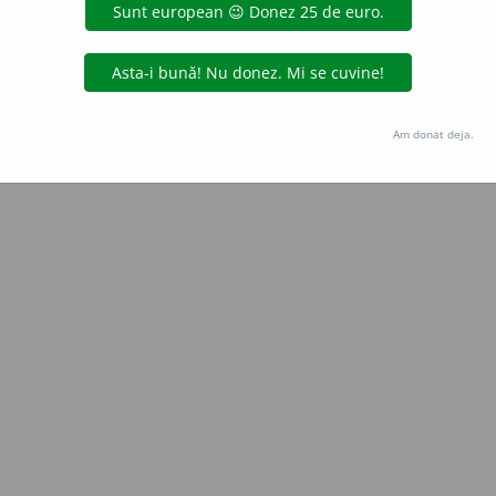
Copyright © 2004-2026 dexonline (https://dexonline.ro)
area datelor de pe acest site, inclusiv prin orice metode de extragere automată (web s
dul nostru prealabil scris, cu excepția seturilor de date oferite oficial spre utilizare pub
Am donat deja.
licență
confidențialitate
găzduit de
Hosterion