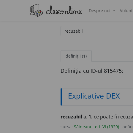
Despre noi
Volunt
®
definiții (1)
Definiția cu ID-ul 815475:
Explicative DEX
recuzabil
a.
1.
ce poate fi recuza
sursa:
Șăineanu, ed. VI (1929)
adău