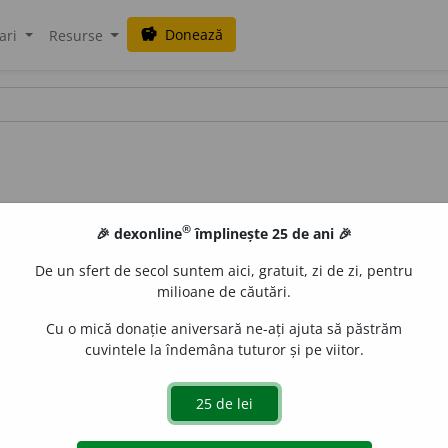
Donează
savings
ari
Resurse
®
🎉 dexonline
împlinește 25 de ani 🎉
De un sfert de secol suntem aici, gratuit, zi de zi, pentru
milioane de căutări.
Cu o mică donație aniversară ne-ați ajuta să păstrăm
cuvintele la îndemâna tuturor și pe viitor.
t;
2.
care merită puțină încredere:
mărturie recuzabilă.
gată de
LauraGellner
acțiuni