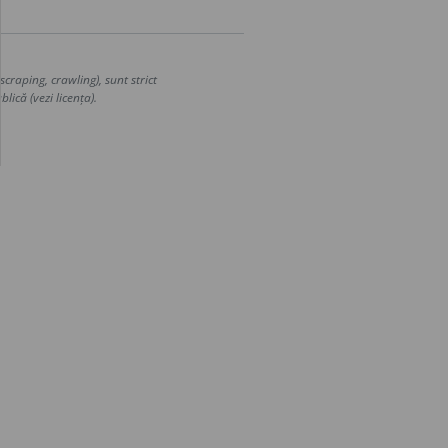
craping, crawling), sunt strict
lică (vezi licența).