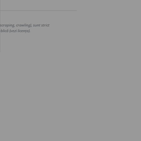
craping, crawling), sunt strict
lică (vezi licența).