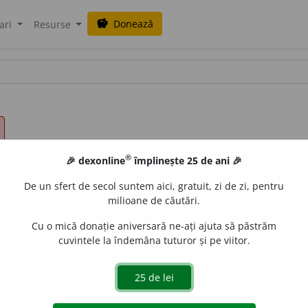
Donează
savings
ari
Resurse
®
🎉 dexonline
împlinește 25 de ani 🎉
De un sfert de secol suntem aici, gratuit, zi de zi, pentru
milioane de căutări.
Cu o mică donație aniversară ne-ați ajuta să păstrăm
cuvintele la îndemâna tuturor și pe viitor.
ineva sau la ceva); a se servi, a face uz de... [P.i.
rec
u
rg.
/ dup
aGellner
acțiuni