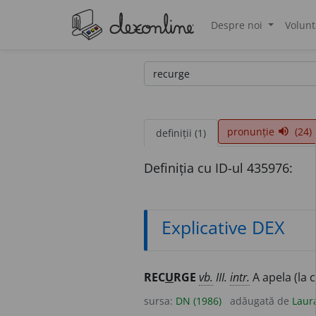
Despre noi
Volunt
®
pronunție
(24)
volume_up
definiții (1)
Definiția cu ID-ul 435976:
Explicative DEX
REC
U
RGE
vb.
III.
intr.
A apela (la c
sursa:
DN (1986)
adăugată de
Laur