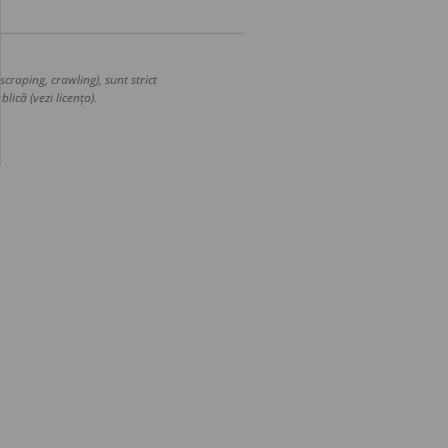
craping, crawling), sunt strict
lică (vezi licența).