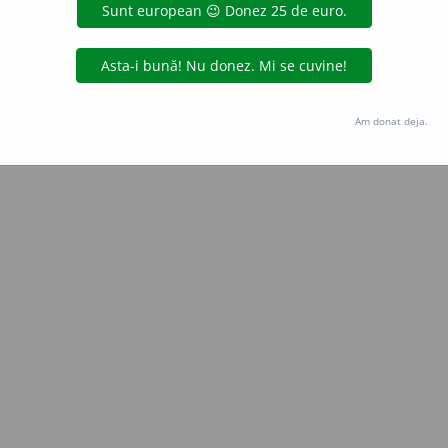
Copyright © 2004-2026 dexonline (https://dexonline.ro)
area datelor de pe acest site, inclusiv prin orice metode de extragere automată (web s
dul nostru prealabil scris, cu excepția seturilor de date oferite oficial spre utilizare pub
Am donat deja.
licență
confidențialitate
găzduit de
Hosterion