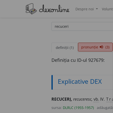
Despre noi
Volunt
®
pronunție
(3)
volume_up
definiții (1)
Definiția cu ID-ul 927679:
Explicative DEX
RECUCER
I
,
recuceresc,
vb.
IV.
Tr
sursa:
DLRLC (1955-1957)
adăugată