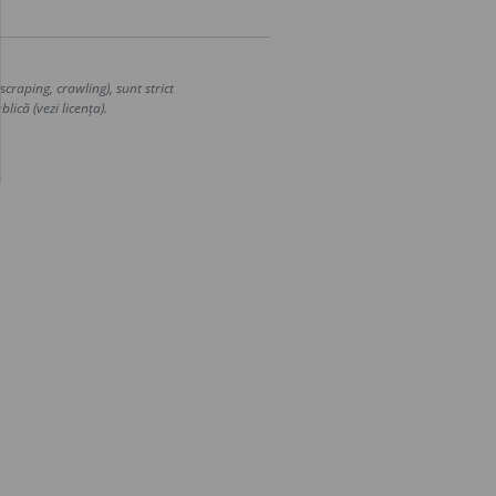
craping, crawling), sunt strict
lică (vezi licența).