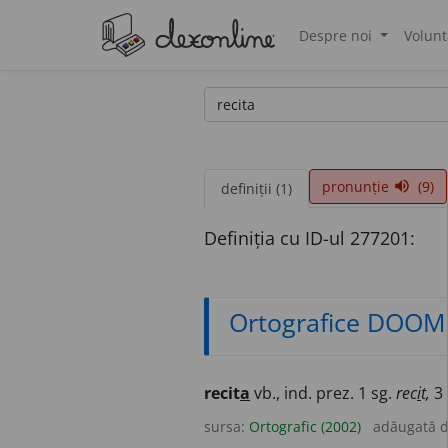
Despre noi
Volunt
®
pronunție
(9)
volume_up
definiții (1)
Definiția cu ID-ul 277201:
Ortografice DOOM
recit
a
vb., ind. prez. 1 sg.
rec
i
t,
3 
sursa:
Ortografic (2002)
adăugată 