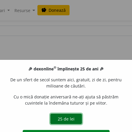
Donează
savings
ari
Resurse
®
🎉 dexonline
împlinește 25 de ani 🎉
De un sfert de secol suntem aici, gratuit, zi de zi, pentru
milioane de căutări.
Cu o mică donație aniversară ne-ați ajuta să păstrăm
cuvintele la îndemâna tuturor și pe viitor.
sg. și pl.
rec
i
tă;
conj. prez. 3 sg. și pl.
rec
i
te
de
siveco
acțiuni