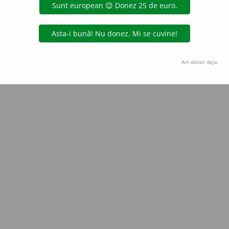
Copyright © 2004-2026 dexonline (https://dexonline.ro)
area datelor de pe acest site, inclusiv prin orice metode de extragere automată (web s
dul nostru prealabil scris, cu excepția seturilor de date oferite oficial spre utilizare pub
Am donat deja.
licență
confidențialitate
găzduit de
Hosterion