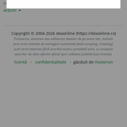
sursa:
Șăineanu, ed. VI (1929)
adăugată de
LauraGellner
acțiuni
Copyright © 2004-2026 dexonline (https://dexonline.ro)
Preluarea, stocarea sau utilizarea datelor de pe acest site, inclusiv
prin orice metode de extragere automată (web scraping, crawling),
sunt strict interzise fără acordul nostru prealabil scris, cu excepția
seturilor de date oferite oficial spre utilizare publică (vezi licența).
licență
confidențialitate
găzduit de
Hosterion