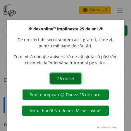
Donează
savings
®
®
🎉 dexonline
împlinește 25 de ani 🎉
caută
clear
search
De un sfert de secol suntem aici, gratuit, zi de zi,
opțiuni
pentru milioane de căutări.
Cu o mică donație aniversară ne-ați ajuta să păstrăm
cuvintele la îndemâna tuturor și pe viitor.
pronunție
(11)
volume_up
definiții (1)
Definiția cu ID-ul 815307:
Explicative DEX
reciprocitate
f. starea celor reciproce.
Am donat deja.