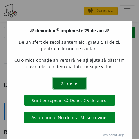
Donează
savings
®
®
🎉 dexonline
împlinește 25 de ani 🎉
caută
clear
search
De un sfert de secol suntem aici, gratuit, zi de zi,
opțiuni
pentru milioane de căutări.
Cu o mică donație aniversară ne-ați ajuta să păstrăm
cuvintele la îndemâna tuturor și pe viitor.
pronunție
(8)
volume_up
definiții (1)
Definiția cu ID-ul 1026636:
Sinonime
RAZ
A
NT
adv.
ras, tangențial.
(Zboară ~ cu pămîntul.)
Am donat deja.