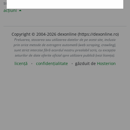
sursa:
Sinonime82 (1982)
adăugată de
LauraGellner
acțiuni
Copyright © 2004-2026 dexonline (https://dexonline.ro)
Preluarea, stocarea sau utilizarea datelor de pe acest site, inclusiv
prin orice metode de extragere automată (web scraping, crawling),
sunt strict interzise fără acordul nostru prealabil scris, cu excepția
seturilor de date oferite oficial spre utilizare publică (vezi licența).
licență
confidențialitate
găzduit de
Hosterion