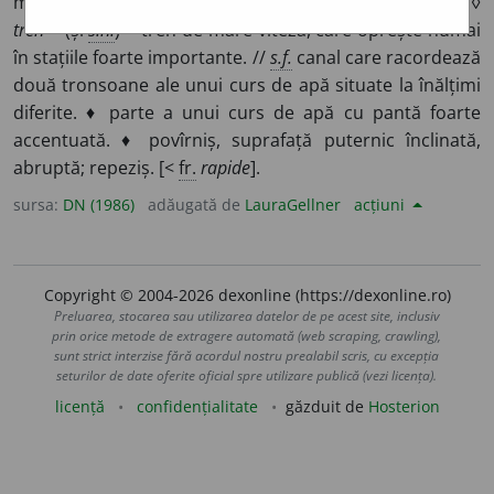
mișcă, care are loc repede. ♦ foarte înclinat, pieptiș. ◊
tren ~
(și
s.n.
) = tren de mare viteză, care oprește numai
în stațiile foarte importante. //
s.f.
canal care racordează
două tronsoane ale unui curs de apă situate la înălțimi
diferite. ♦ parte a unui curs de apă cu pantă foarte
accentuată. ♦ povîrniș, suprafață puternic înclinată,
abruptă; repeziș. [<
fr.
rapide
].
sursa:
DN (1986)
adăugată de
LauraGellner
acțiuni
Copyright © 2004-2026 dexonline (https://dexonline.ro)
Preluarea, stocarea sau utilizarea datelor de pe acest site, inclusiv
prin orice metode de extragere automată (web scraping, crawling),
sunt strict interzise fără acordul nostru prealabil scris, cu excepția
seturilor de date oferite oficial spre utilizare publică (vezi licența).
licență
confidențialitate
găzduit de
Hosterion