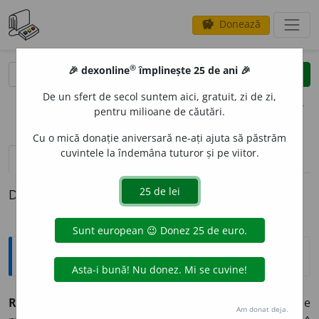
Donează
savings
®
®
🎉 dexonline
împlinește 25 de ani 🎉
caută
clear
search
De un sfert de secol suntem aici, gratuit, zi de zi,
opțiuni
pentru milioane de căutări.
Cu o mică donație aniversară ne-ați ajuta să păstrăm
cuvintele la îndemâna tuturor și pe viitor.
pronunție
(50)
volume_up
definiții (1)
Definiția cu ID-ul 435296:
Explicative DEX
RAP
I
D, -Ă
adj.
care se petrece într-un timp scurt; care se
Am donat deja.