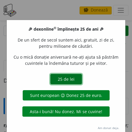
Donează
savings
®
®
🎉 dexonline
împlinește 25 de ani 🎉
caută
clear
search
De un sfert de secol suntem aici, gratuit, zi de zi,
opțiuni
pentru milioane de căutări.
Cu o mică donație aniversară ne-ați ajuta să păstrăm
cuvintele la îndemâna tuturor și pe viitor.
definiții (1)
Definiția cu ID-ul 276260:
Ortografice DOOM
r
a
ge
vb., ind. prez. 1 sg. și 3 pl.
rag,
2 sg.
ragi,
3 sg.
r
a
ge;
Am donat deja.