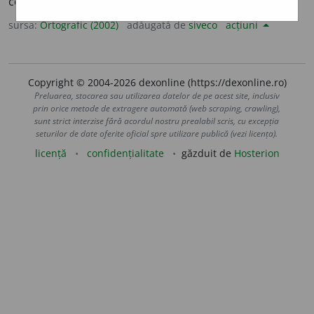
conj. prez. 3 sg. și pl.
r
a
gă;
ger.
răgând
sursa:
Ortografic (2002)
adăugată de
siveco
acțiuni
Copyright © 2004-2026 dexonline (https://dexonline.ro)
Preluarea, stocarea sau utilizarea datelor de pe acest site, inclusiv
prin orice metode de extragere automată (web scraping, crawling),
sunt strict interzise fără acordul nostru prealabil scris, cu excepția
seturilor de date oferite oficial spre utilizare publică (vezi licența).
licență
confidențialitate
găzduit de
Hosterion