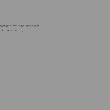
craping, crawling), sunt strict
lică (vezi licența).