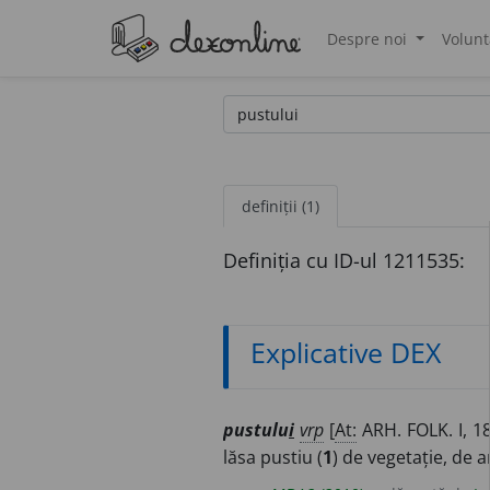
Despre noi
Volunt
®
definiții (1)
Definiția cu ID-ul 1211535:
Explicative DEX
pustulu
i
vrp
[
At:
ARH. FOLK. I, 1
lăsa pustiu (
1
) de vegetație, de