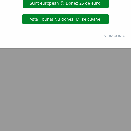
uraGellner
acțiuni
Copyright © 2004-2026 dexonline (https://dexonline.ro)
area datelor de pe acest site, inclusiv prin orice metode de extragere automată (web s
Am donat deja.
dul nostru prealabil scris, cu excepția seturilor de date oferite oficial spre utilizare pub
licență
confidențialitate
găzduit de
Hosterion