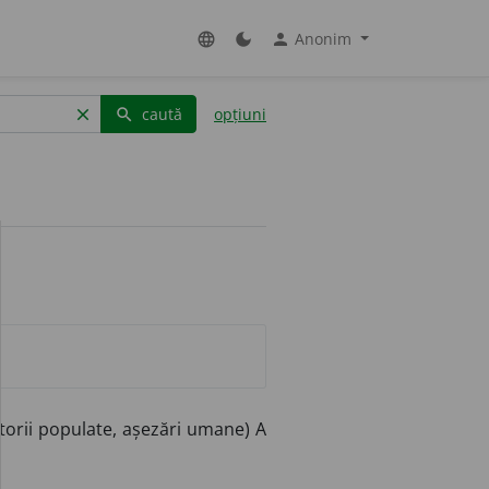
Anonim
language
dark_mode
person
caută
opțiuni
clear
search
ritorii populate, așezări umane) A