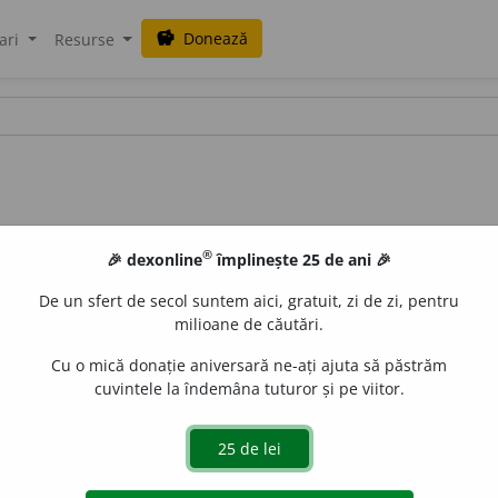
Donează
savings
ari
Resurse
®
🎉 dexonline
împlinește 25 de ani 🎉
De un sfert de secol suntem aici, gratuit, zi de zi, pentru
milioane de căutări.
Cu o mică donație aniversară ne-ați ajuta să păstrăm
cuvintele la îndemâna tuturor și pe viitor.
80 /
Pzi:
3
~
e
ște
/
E:
pustă
+
-ului
] (
Reg
;
c. i.
locuri fertile, te
 animale, de oameni, de bunuri
etc.
Si:
a pustii
(
1
).