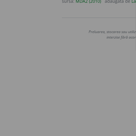
sursa:
MDA2 (2010)
adăugată de
La
Preluarea, stocarea sau utiliz
interzise fără acor