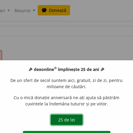
Donează
savings
ari
Resurse
®
🎉 dexonline
împlinește 25 de ani 🎉
De un sfert de secol suntem aici, gratuit, zi de zi, pentru
milioane de căutări.
Cu o mică donație aniversară ne-ați ajuta să păstrăm
cuvintele la îndemâna tuturor și pe viitor.
tiesc
,
conj.
pustiască
,
ger.
pustiind
)
islau Strifler
acțiuni