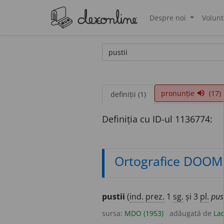
Despre noi
Volunt
®
pronunție
(17)
volume_up
definiții (1)
Definiția cu ID-ul 1136774:
Ortografice DOOM
pustii
(
ind.
prez.
1
sg.
și 3
pl.
pus
sursa:
MDO (1953)
adăugată de
Lad