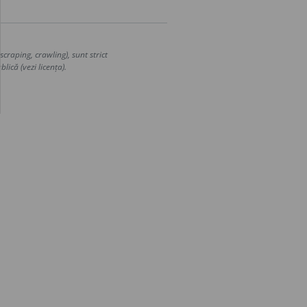
craping, crawling), sunt strict
lică (vezi licența).