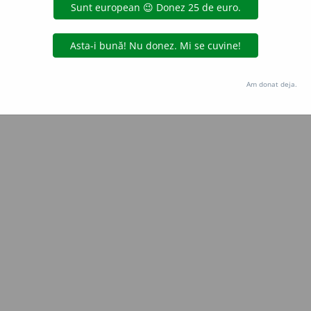
Copyright © 2004-2026 dexonline (https://dexonline.ro)
area datelor de pe acest site, inclusiv prin orice metode de extragere automată (web s
dul nostru prealabil scris, cu excepția seturilor de date oferite oficial spre utilizare pub
Am donat deja.
licență
confidențialitate
găzduit de
Hosterion