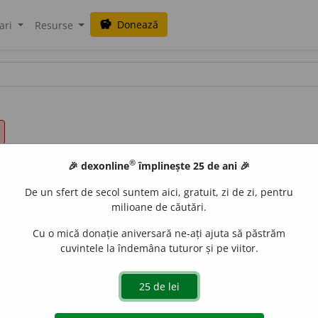
Donează
savings
ari
Resurse
®
🎉 dexonline
împlinește 25 de ani 🎉
De un sfert de secol suntem aici, gratuit, zi de zi, pentru
milioane de căutări.
Cu o mică donație aniversară ne-ați ajuta să păstrăm
cuvintele la îndemâna tuturor și pe viitor.
uraGellner
acțiuni