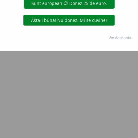
Copyright © 2004-2026 dexonline (https://dexonline.ro)
area datelor de pe acest site, inclusiv prin orice metode de extragere automată (web s
dul nostru prealabil scris, cu excepția seturilor de date oferite oficial spre utilizare pub
Am donat deja.
licență
confidențialitate
găzduit de
Hosterion