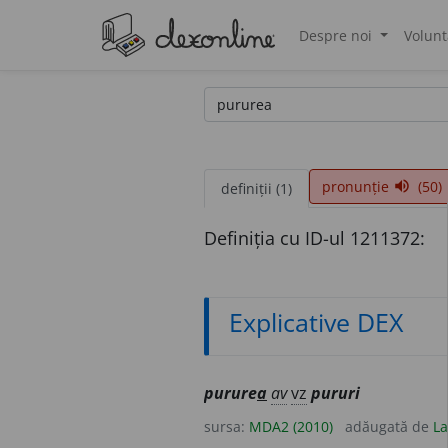
Despre noi
Volunt
®
pronunție
(50)
volume_up
definiții (1)
Definiția cu ID-ul 1211372:
Explicative DEX
purure
a
av
vz
pururi
sursa:
MDA2 (2010)
adăugată de
La