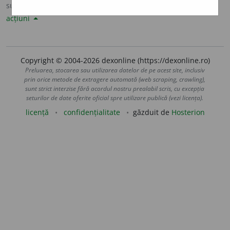
sursa:
Sinonime82 (1982)
adăugată de
LauraGellner
acțiuni
Copyright © 2004-2026 dexonline (https://dexonline.ro)
Preluarea, stocarea sau utilizarea datelor de pe acest site, inclusiv
prin orice metode de extragere automată (web scraping, crawling),
sunt strict interzise fără acordul nostru prealabil scris, cu excepția
seturilor de date oferite oficial spre utilizare publică (vezi licența).
licență
confidențialitate
găzduit de
Hosterion