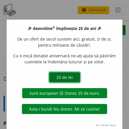
Donează
savings
®
®
🎉 dexonline
împlinește 25 de ani 🎉
caută
clear
search
De un sfert de secol suntem aici, gratuit, zi de zi,
opțiuni
pentru milioane de căutări.
Cu o mică donație aniversară ne-ați ajuta să păstrăm
cuvintele la îndemâna tuturor și pe viitor.
definiții (1)
Definiția cu ID-ul 1025650:
Sinonime
pupui
a
vb.
v.
CĂȚĂRA. COCOȚA. RIDICA.
Am donat deja.