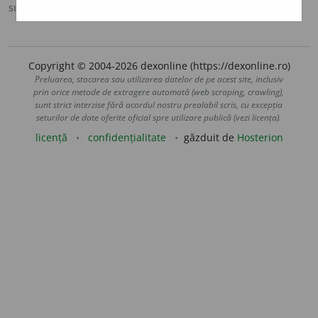
sursa:
MDA2 (2010)
adăugată de
LauraGellner
acțiuni
Copyright © 2004-2026 dexonline (https://dexonline.ro)
Preluarea, stocarea sau utilizarea datelor de pe acest site, inclusiv
prin orice metode de extragere automată (web scraping, crawling),
sunt strict interzise fără acordul nostru prealabil scris, cu excepția
seturilor de date oferite oficial spre utilizare publică (vezi licența).
licență
confidențialitate
găzduit de
Hosterion