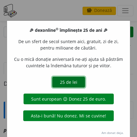
Donează
savings
®
®
🎉 dexonline
împlinește 25 de ani 🎉
caută
clear
search
De un sfert de secol suntem aici, gratuit, zi de zi,
opțiuni
pentru milioane de căutări.
Cu o mică donație aniversară ne-ați ajuta să păstrăm
cuvintele la îndemâna tuturor și pe viitor.
pronunție
(2)
volume_up
definiții (1)
Definiția cu ID-ul 1210313:
Explicative DEX
p
u
lvere
sf
vz
pulbere
Am donat deja.