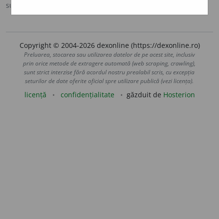
sursa:
Ortografic (2002)
adăugată de
siveco
acțiuni
Copyright © 2004-2026 dexonline (https://dexonline.ro)
Preluarea, stocarea sau utilizarea datelor de pe acest site, inclusiv
prin orice metode de extragere automată (web scraping, crawling),
sunt strict interzise fără acordul nostru prealabil scris, cu excepția
seturilor de date oferite oficial spre utilizare publică (vezi licența).
licență
confidențialitate
găzduit de
Hosterion