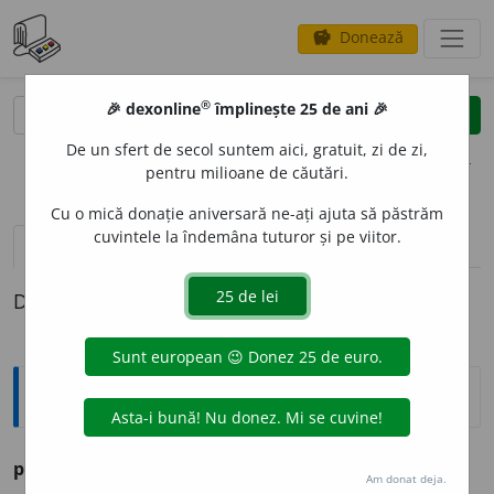
Donează
savings
®
®
🎉 dexonline
împlinește 25 de ani 🎉
caută
clear
search
De un sfert de secol suntem aici, gratuit, zi de zi,
opțiuni
pentru milioane de căutări.
Cu o mică donație aniversară ne-ați ajuta să păstrăm
cuvintele la îndemâna tuturor și pe viitor.
pronunție
(50)
volume_up
definiții (1)
Definiția cu ID-ul 275579:
Ortografice DOOM
pui
(cusătură) s. m., pl.
pui,
art.
p
u
ii
Am donat deja.