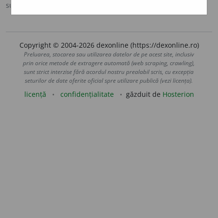
sursa:
Ortografic (2002)
adăugată de
siveco
acțiuni
Copyright © 2004-2026 dexonline (https://dexonline.ro)
Preluarea, stocarea sau utilizarea datelor de pe acest site, inclusiv
prin orice metode de extragere automată (web scraping, crawling),
sunt strict interzise fără acordul nostru prealabil scris, cu excepția
seturilor de date oferite oficial spre utilizare publică (vezi licența).
licență
confidențialitate
găzduit de
Hosterion