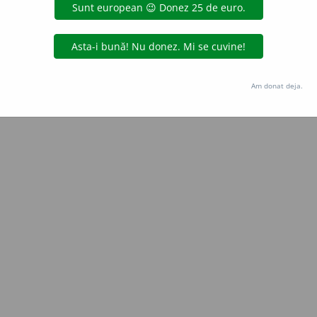
Copyright © 2004-2026 dexonline (https://dexonline.ro)
area datelor de pe acest site, inclusiv prin orice metode de extragere automată (web s
dul nostru prealabil scris, cu excepția seturilor de date oferite oficial spre utilizare pub
Am donat deja.
licență
confidențialitate
găzduit de
Hosterion