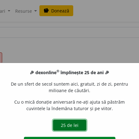
Donează
savings
ari
Resurse
®
🎉 dexonline
împlinește 25 de ani 🎉
De un sfert de secol suntem aici, gratuit, zi de zi, pentru
milioane de căutări.
Cu o mică donație aniversară ne-ați ajuta să păstrăm
cuvintele la îndemâna tuturor și pe viitor.
publicării;
pl.
publicări
de
siveco
acțiuni