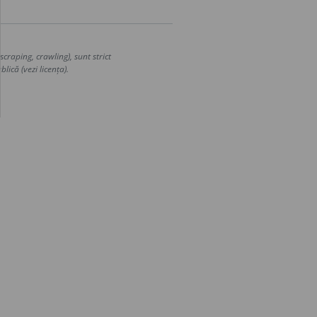
craping, crawling), sunt strict
lică (vezi licența).