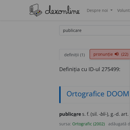
Despre noi
Volunt
®
pronunție
(22)
volume_up
definiții (1)
Definiția cu ID-ul 275499:
Ortografice DOOM
public
a
re
s. f. (sil.
-bli-
), g.-d. art.
sursa:
Ortografic (2002)
adăugată 