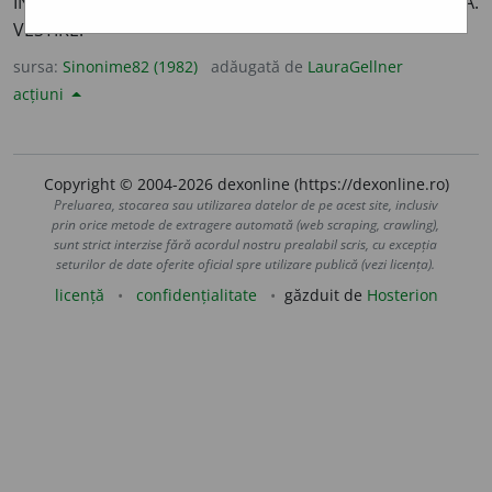
ÎNȘTIINȚARE. PERIODIC. PUBLICAȚIE. TIPĂRITURĂ.
VESTIRE.
sursa:
Sinonime82 (1982)
adăugată de
LauraGellner
acțiuni
Copyright © 2004-2026 dexonline (https://dexonline.ro)
Preluarea, stocarea sau utilizarea datelor de pe acest site, inclusiv
prin orice metode de extragere automată (web scraping, crawling),
sunt strict interzise fără acordul nostru prealabil scris, cu excepția
seturilor de date oferite oficial spre utilizare publică (vezi licența).
licență
confidențialitate
găzduit de
Hosterion