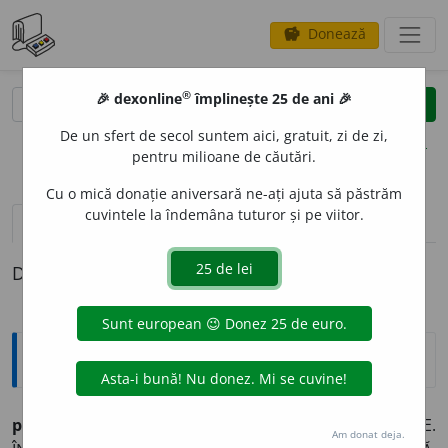
Donează
savings
®
®
🎉 dexonline
împlinește 25 de ani 🎉
caută
clear
search
De un sfert de secol suntem aici, gratuit, zi de zi,
opțiuni
pentru milioane de căutări.
Cu o mică donație aniversară ne-ați ajuta să păstrăm
cuvintele la îndemâna tuturor și pe viitor.
pronunție
(22)
volume_up
definiții (1)
Definiția cu ID-ul 1025103:
Sinonime
public
a
re
s.
v.
ANUNȚARE. IMPRIMAT. ÎNCUNOȘTINȚARE.
Am donat deja.