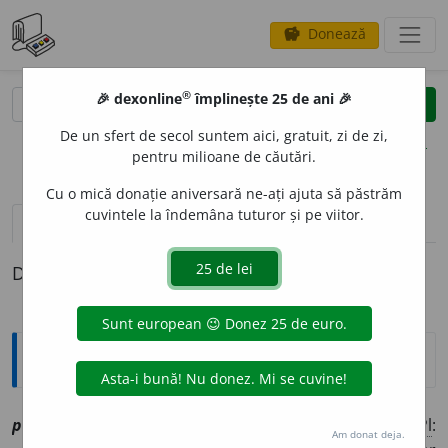
Donează
savings
®
®
🎉 dexonline
împlinește 25 de ani 🎉
caută
clear
search
De un sfert de secol suntem aici, gratuit, zi de zi,
opțiuni
pentru milioane de căutări.
Cu o mică donație aniversară ne-ați ajuta să păstrăm
cuvintele la îndemâna tuturor și pe viitor.
pronunție
(3)
volume_up
definiții (1)
Definiția cu ID-ul 1207596:
Explicative DEX
1
prosp
e
ct
sn
[
At:
CALENDARIU BUDA (1816), 53/23 /
Pl
:
Am donat deja.