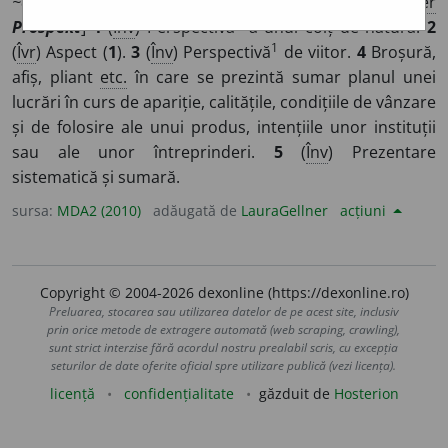
~e,
(
înv
)
~uri
/
E:
lat
prospectus
,
fr
prospectus
,
ger
1
Prospekt
]
1
(
Înv
) Perspectivă
a unui colț de natură.
2
1
(
Îvr
) Aspect (
1
).
3
(
Înv
) Perspectivă
de viitor.
4
Broșură,
afiș, pliant
etc.
în care se prezintă sumar planul unei
lucrări în curs de apariție, calitățile, condițiile de vânzare
și de folosire ale unui produs, intențiile unor instituții
sau ale unor întreprinderi.
5
(
Înv
) Prezentare
sistematică și sumară.
sursa:
MDA2 (2010)
adăugată de
LauraGellner
acțiuni
Copyright © 2004-2026 dexonline (https://dexonline.ro)
Preluarea, stocarea sau utilizarea datelor de pe acest site, inclusiv
prin orice metode de extragere automată (web scraping, crawling),
sunt strict interzise fără acordul nostru prealabil scris, cu excepția
seturilor de date oferite oficial spre utilizare publică (vezi licența).
licență
confidențialitate
găzduit de
Hosterion