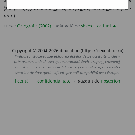
art.
pr
o
priii
(sil.
-pri-ii);
f. sg.
pr
o
prie
(sil.
-pri-e
), art.
pr
o
pria
(sil.
-pri-a
), g.-d. art.
pr
o
priei,
pl.
pr
o
prii,
art.
pr
o
priile
(sil.
-
pri-i-
)
sursa:
Ortografic (2002)
adăugată de
siveco
acțiuni
Copyright © 2004-2026 dexonline (https://dexonline.ro)
Preluarea, stocarea sau utilizarea datelor de pe acest site, inclusiv
prin orice metode de extragere automată (web scraping, crawling),
sunt strict interzise fără acordul nostru prealabil scris, cu excepția
seturilor de date oferite oficial spre utilizare publică (vezi licența).
licență
confidențialitate
găzduit de
Hosterion