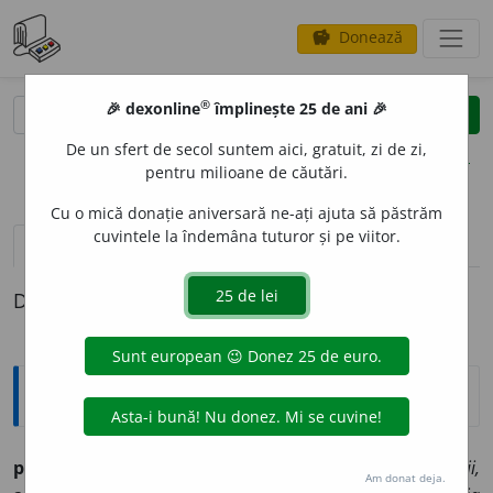
Donează
savings
®
®
🎉 dexonline
împlinește 25 de ani 🎉
caută
clear
search
De un sfert de secol suntem aici, gratuit, zi de zi,
opțiuni
pentru milioane de căutări.
Cu o mică donație aniversară ne-ați ajuta să păstrăm
cuvintele la îndemâna tuturor și pe viitor.
pronunție
(50)
volume_up
definiții (1)
Definiția cu ID-ul 274915:
Ortografice DOOM
pr
o
priu
adj. m. [
-priu
pron.
-priu
], art.
pr
o
priul,
pl.
pr
o
prii,
Am donat deja.