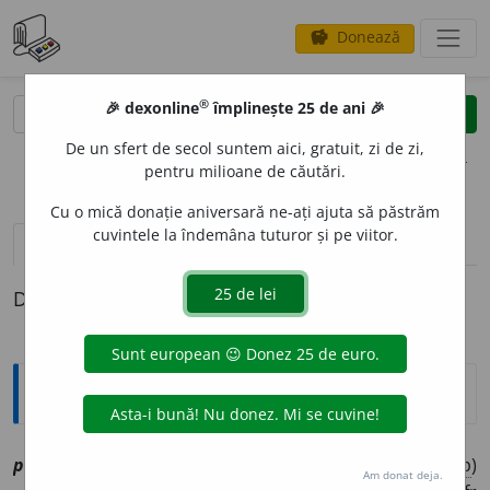
Donează
savings
®
®
🎉 dexonline
împlinește 25 de ani 🎉
caută
clear
search
De un sfert de secol suntem aici, gratuit, zi de zi,
opțiuni
pentru milioane de căutări.
Cu o mică donație aniversară ne-ați ajuta să păstrăm
cuvintele la îndemâna tuturor și pe viitor.
pronunție
(50)
volume_up
definiții (1)
Definiția cu ID-ul 1207382:
Explicative DEX
v
pr
o
priu
,
~ie
[
At:
DOSOFTEI, V. S. ianuarie 16
/3 /
V:
(
îvp
)
Am donat deja.