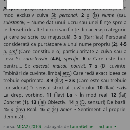
~piu
,
(
îvr
)
~ium
/
Pl
:
~ii
/
E:
lat
proprius, -a, -um
,
fr
propre
,
it
proprio
]
1
a
(Construit cu
aps
) Care aparține în
mod exclusiv cuiva
Si:
personal.
2
a
(
Îs
)
Nume
(sau
substantiv) ~
Nume dat unui lucru sau unei ființe spre a
le deosebi de alte lucruri sau ființe din aceeași categorie
și care se scrie cu majusculă.
3
a
(Rar;
îas
) Persoană
considerată ca purtătoare a unui nume propriu (
2
).
4-5
a
,
smf
(Care constituie o) particularitate a cuiva sau a
ceva
Si:
caracteristic
(
4-6
),
specific.
6
a
Care este bun
pentru...
Si:
adecvat, indicat, potrivit.
7
a
(
D.
cuvinte,
îmbinări de cuvinte, limbaj
etc.
) Care redă exact ideea ce
trebuie exprimată.
8-9
(
Îljv
)
~-zis
(Care este sau trebuie
considerat) în sensul strict al cuvântului.
10
(
Îlav
)
~-zis
La drept vorbind.
11
(
Îlav
)
La ~
În mod real.
12
(
Îal
)
Concret (
1
).
13
(
Îal
) Obiectiv.
14
a
(
D.
sensuri) De bază.
15
a
(
Înv
) Real.
16
a
(
Îs
)
Amor ~
Sentiment al propriei
demnități.
sursa:
MDA2 (2010)
adăugată de
LauraGellner
acțiuni