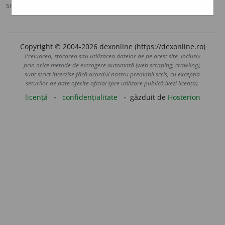
sursa:
IVO-III (1941)
adăugată de
Ladislau Strifler
acțiuni
Copyright © 2004-2026 dexonline (https://dexonline.ro)
Preluarea, stocarea sau utilizarea datelor de pe acest site, inclusiv
prin orice metode de extragere automată (web scraping, crawling),
sunt strict interzise fără acordul nostru prealabil scris, cu excepția
seturilor de date oferite oficial spre utilizare publică (vezi licența).
licență
confidențialitate
găzduit de
Hosterion