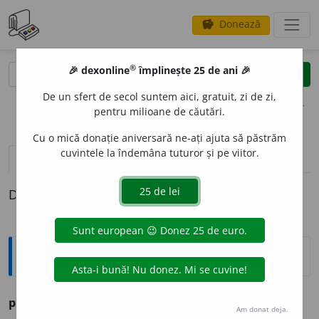
Donează
savings
®
®
🎉 dexonline
împlinește 25 de ani 🎉
caută
clear
search
De un sfert de secol suntem aici, gratuit, zi de zi,
opțiuni
pentru milioane de căutări.
Cu o mică donație aniversară ne-ați ajuta să păstrăm
cuvintele la îndemâna tuturor și pe viitor.
pronunție
(50)
volume_up
definiții (1)
Definiția cu ID-ul 1163387:
Ortografice DOOM
propriu
, -prie, -prii, -priii
m.
pl.
a.
Am donat deja.