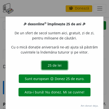
Donează
savings
®
®
🎉 dexonline
împlinește 25 de ani 🎉
caută
clear
search
De un sfert de secol suntem aici, gratuit, zi de zi,
opțiuni
pentru milioane de căutări.
Cu o mică donație aniversară ne-ați ajuta să păstrăm
cuvintele la îndemâna tuturor și pe viitor.
definiții (1)
Definiția cu ID-ul 274749:
Ortografice DOOM
prohib
i
vb., ind. prez. 1 sg.
prohib
e
sc,
3 sg.
prohib
e
ște,
Am donat deja.