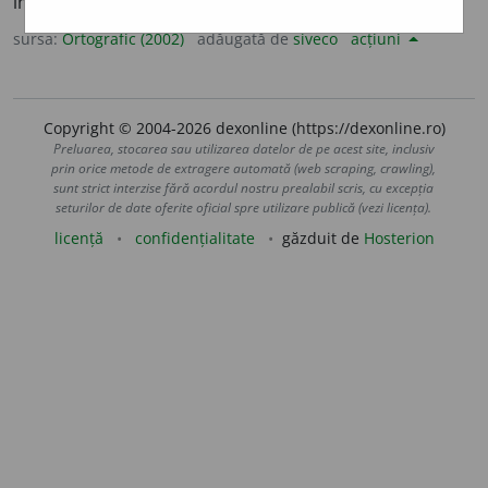
imperf. 3 sg.
prohibe
a
;
conj. prez. 3 sg. și pl.
prohibe
a
scă
sursa:
Ortografic (2002)
adăugată de
siveco
acțiuni
Copyright © 2004-2026 dexonline (https://dexonline.ro)
Preluarea, stocarea sau utilizarea datelor de pe acest site, inclusiv
prin orice metode de extragere automată (web scraping, crawling),
sunt strict interzise fără acordul nostru prealabil scris, cu excepția
seturilor de date oferite oficial spre utilizare publică (vezi licența).
licență
confidențialitate
găzduit de
Hosterion