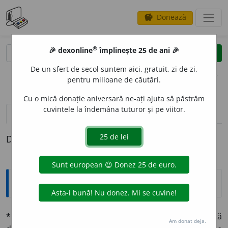
Donează
savings
®
®
🎉 dexonline
împlinește 25 de ani 🎉
caută
clear
search
De un sfert de secol suntem aici, gratuit, zi de zi,
opțiuni
pentru milioane de căutări.
Cu o mică donație aniversară ne-ați ajuta să păstrăm
cuvintele la îndemâna tuturor și pe viitor.
pronunție
(7)
volume_up
definiții (1)
Definiția cu ID-ul 699702:
Explicative DEX
*profilaxíe
f. (fr.
prophylaxie,
d. vgr.
pro-phýlaxis,
pază
Am donat deja.