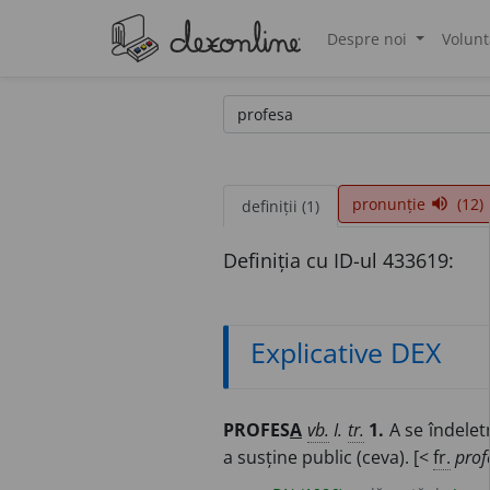
Despre noi
Volunt
®
pronunție
(12)
volume_up
definiții (1)
Definiția cu ID-ul 433619:
Explicative DEX
PROFES
A
vb.
I.
tr.
1.
A se îndeletn
a susține public (ceva). [<
fr.
prof