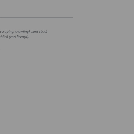
craping, crawling), sunt strict
lică (vezi licența).