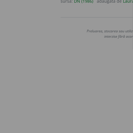
sursa:
DN (1986)
adăugată de
Laur
Preluarea, stocarea sau utiliz
interzise fără acor