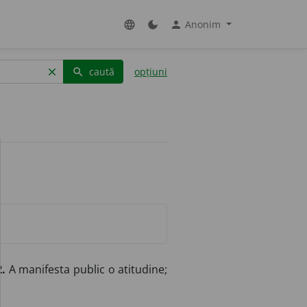
Anonim
language
dark_mode
person
caută
opțiuni
clear
search
2.
A manifesta public o atitudine;