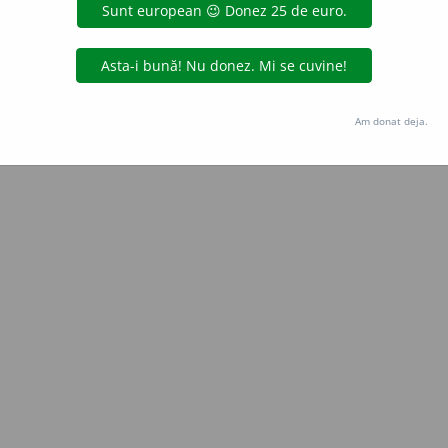
aGellner
acțiuni
Copyright © 2004-2026 dexonline (https://dexonline.ro)
area datelor de pe acest site, inclusiv prin orice metode de extragere automată (web s
Am donat deja.
dul nostru prealabil scris, cu excepția seturilor de date oferite oficial spre utilizare pub
licență
confidențialitate
găzduit de
Hosterion