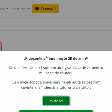
Donează
savings
ari
Resurse
®
🎉 dexonline
împlinește 25 de ani 🎉
De un sfert de secol suntem aici, gratuit, zi de zi, pentru
milioane de căutări.
Cu o mică donație aniversară ne-ați ajuta să păstrăm
cuvintele la îndemâna tuturor și pe viitor.
ici cu..., a exercita, a practica o profesiune, o meserie etc.
esser
].