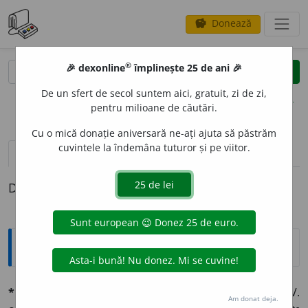
Donează
savings
®
®
🎉 dexonline
împlinește 25 de ani 🎉
caută
clear
search
De un sfert de secol suntem aici, gratuit, zi de zi,
opțiuni
pentru milioane de căutări.
Cu o mică donație aniversară ne-ați ajuta să păstrăm
cuvintele la îndemâna tuturor și pe viitor.
pronunție
(3)
volume_up
definiții (1)
Definiția cu ID-ul 699663:
Explicative DEX
*proeminént, -ă
adj. (lat.
proéminens, -éntis.
V.
Am donat deja.