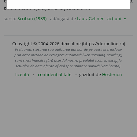
eminent
). Care e maĭ în relief, maĭ ĭeșit:
nasu e o parte
proeminentă a fețeĭ, un pisc proeminent.
sursa:
Scriban (1939)
adăugată de
LauraGellner
acțiuni
Copyright © 2004-2026 dexonline (https://dexonline.ro)
Preluarea, stocarea sau utilizarea datelor de pe acest site, inclusiv
prin orice metode de extragere automată (web scraping, crawling),
sunt strict interzise fără acordul nostru prealabil scris, cu excepția
seturilor de date oferite oficial spre utilizare publică (vezi licența).
licență
confidențialitate
găzduit de
Hosterion