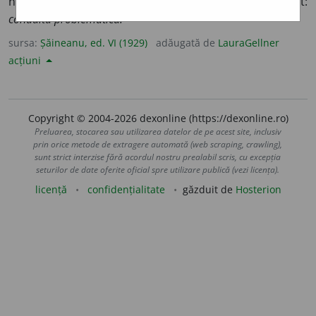
nu e demonstrat:
fapt problematic;
2.
echivoc și suspect:
conduită problematică.
sursa:
Șăineanu, ed. VI (1929)
adăugată de
LauraGellner
acțiuni
Copyright © 2004-2026 dexonline (https://dexonline.ro)
Preluarea, stocarea sau utilizarea datelor de pe acest site, inclusiv
prin orice metode de extragere automată (web scraping, crawling),
sunt strict interzise fără acordul nostru prealabil scris, cu excepția
seturilor de date oferite oficial spre utilizare publică (vezi licența).
licență
confidențialitate
găzduit de
Hosterion