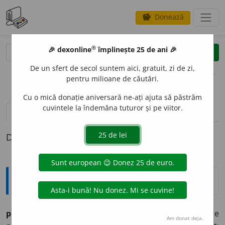
Donează
savings
®
®
🎉 dexonline
împlinește 25 de ani 🎉
caută
clear
search
De un sfert de secol suntem aici, gratuit, zi de zi,
opțiuni
pentru milioane de căutări.
Cu o mică donație aniversară ne-ați ajuta să păstrăm
cuvintele la îndemâna tuturor și pe viitor.
pronunție
(38)
volume_up
definiții (1)
Definiția cu ID-ul 811339:
Explicative DEX
problematic
a.
1.
ce are caracterul unei probleme, care
Am donat deja.