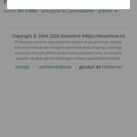
pune la probă; a încerca. [<
lat.
probare
].
sursa:
DN (1986)
adăugată de
LauraGellner
acțiuni
Copyright © 2004-2026 dexonline (https://dexonline.ro)
Preluarea, stocarea sau utilizarea datelor de pe acest site, inclusiv
prin orice metode de extragere automată (web scraping, crawling),
sunt strict interzise fără acordul nostru prealabil scris, cu excepția
seturilor de date oferite oficial spre utilizare publică (vezi licența).
licență
confidențialitate
găzduit de
Hosterion