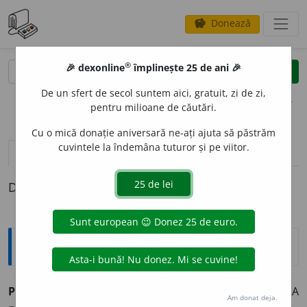
Donează
savings
®
®
🎉 dexonline
împlinește 25 de ani 🎉
caută
clear
search
De un sfert de secol suntem aici, gratuit, zi de zi,
opțiuni
pentru milioane de căutări.
Cu o mică donație aniversară ne-ați ajuta să păstrăm
cuvintele la îndemâna tuturor și pe viitor.
pronunție
(50)
volume_up
definiții (1)
Definiția cu ID-ul 433487:
Explicative DEX
PROB
A
vb.
I.
tr.
1.
A dovedi, a demonstra (cu probe).
2.
A
Am donat deja.