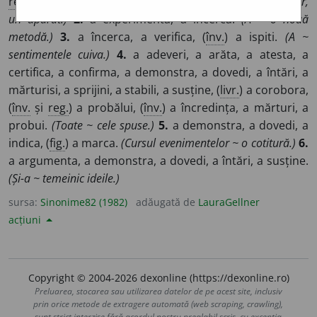
reg.
) a probălui, (
înv.
) a probăi, a probui.
(A ~ un motor,
un aparat.)
2.
a experimenta, a încerca.
(A ~ o nouă
metodă.)
3.
a încerca, a verifica, (
înv.
) a ispiti.
(A ~
sentimentele cuiva.)
4.
a adeveri, a arăta, a atesta, a
certifica, a confirma, a demonstra, a dovedi, a întări, a
mărturisi, a sprijini, a stabili, a susține, (
livr.
) a corobora,
(
înv.
și
reg.
) a probălui, (
înv.
) a încredința, a mărturi, a
probui.
(Toate ~ cele spuse.)
5.
a demonstra, a dovedi, a
indica, (
fig.
) a marca.
(Cursul evenimentelor ~ o cotitură.)
6.
a argumenta, a demonstra, a dovedi, a întări, a susține.
(Și-a ~ temeinic ideile.)
sursa:
Sinonime82 (1982)
adăugată de
LauraGellner
acțiuni
Copyright © 2004-2026 dexonline (https://dexonline.ro)
Preluarea, stocarea sau utilizarea datelor de pe acest site, inclusiv
prin orice metode de extragere automată (web scraping, crawling),
sunt strict interzise fără acordul nostru prealabil scris, cu excepția