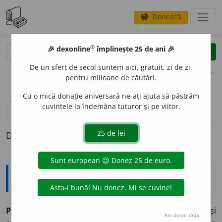
Donează
savings
®
®
🎉 dexonline
împlinește 25 de ani 🎉
caută
clear
search
De un sfert de secol suntem aici, gratuit, zi de zi,
opțiuni
pentru milioane de căutări.
Cu o mică donație aniversară ne-ați ajuta să păstrăm
cuvintele la îndemâna tuturor și pe viitor.
pronunție
(50)
volume_up
definiții (1)
Definiția cu ID-ul 1024129:
Sinonime
PROB
A
vb.
1.
a încerca, a verifica, (
pop.
) a cerca, (
înv.
și
Am donat deja.