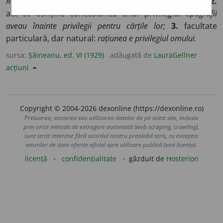
Revoluțiunea cea mare franceză a distrus vechile privilegii;
2.
act ce conține concesiunea unui privilegiu:
tipografii
aveau înainte privilegii pentru cărțile lor;
3.
facultate
particulară, dar natural:
rațiunea e privilegiul omului.
sursa:
Șăineanu, ed. VI (1929)
adăugată de
LauraGellner
acțiuni
Copyright © 2004-2026 dexonline (https://dexonline.ro)
Preluarea, stocarea sau utilizarea datelor de pe acest site, inclusiv
prin orice metode de extragere automată (web scraping, crawling),
sunt strict interzise fără acordul nostru prealabil scris, cu excepția
seturilor de date oferite oficial spre utilizare publică (vezi licența).
licență
confidențialitate
găzduit de
Hosterion