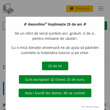
Donează
savings
®
®
🎉 dexonline
împlinește 25 de ani 🎉
caută
clear
search
De un sfert de secol suntem aici, gratuit, zi de zi,
opțiuni
pentru milioane de căutări.
Cu o mică donație aniversară ne-ați ajuta să păstrăm
cuvintele la îndemâna tuturor și pe viitor.
pronunție
(50)
volume_up
definiții (1)
Definiția cu ID-ul 811162:
Explicative DEX
privilegiu
n.
1.
drept sau folos particular acordat cuiva:
Am donat deja.