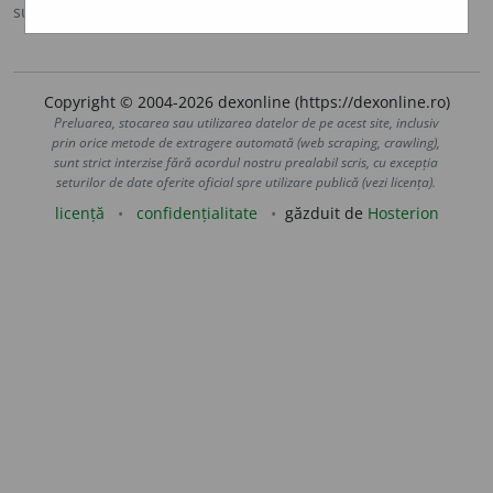
sursa:
IVO-III (1941)
adăugată de
Ladislau Strifler
acțiuni
Copyright © 2004-2026 dexonline (https://dexonline.ro)
Preluarea, stocarea sau utilizarea datelor de pe acest site, inclusiv
prin orice metode de extragere automată (web scraping, crawling),
sunt strict interzise fără acordul nostru prealabil scris, cu excepția
seturilor de date oferite oficial spre utilizare publică (vezi licența).
licență
confidențialitate
găzduit de
Hosterion