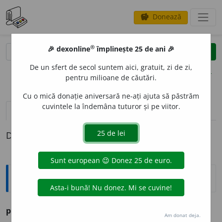
Donează
savings
®
®
🎉 dexonline
împlinește 25 de ani 🎉
caută
clear
search
De un sfert de secol suntem aici, gratuit, zi de zi,
opțiuni
pentru milioane de căutări.
Cu o mică donație aniversară ne-ați ajuta să păstrăm
cuvintele la îndemâna tuturor și pe viitor.
pronunție
(50)
volume_up
definiții (1)
Definiția cu ID-ul 1163361:
Ortografice DOOM
privilegiu
, -gii.
Am donat deja.