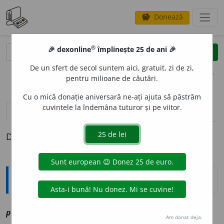
Donează
savings
®
®
🎉 dexonline
împlinește 25 de ani 🎉
caută
clear
search
De un sfert de secol suntem aici, gratuit, zi de zi,
opțiuni
pentru milioane de căutări.
Cu o mică donație aniversară ne-ați ajuta să păstrăm
cuvintele la îndemâna tuturor și pe viitor.
definiții (1)
Definiția cu ID-ul 1205304:
Explicative DEX
pritindiris
i
v
vz
pretenderisi
Am donat deja.