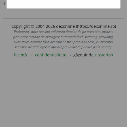
sursa:
MDA2 (2010)
adăugată de
LauraGellner
acțiuni
Copyright © 2004-2026 dexonline (https://dexonline.ro)
Preluarea, stocarea sau utilizarea datelor de pe acest site, inclusiv
prin orice metode de extragere automată (web scraping, crawling),
sunt strict interzise fără acordul nostru prealabil scris, cu excepția
seturilor de date oferite oficial spre utilizare publică (vezi licența).
licență
confidențialitate
găzduit de
Hosterion