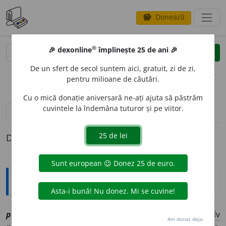
Donează
savings
®
®
🎉 dexonline
împlinește 25 de ani 🎉
caută
clear
search
De un sfert de secol suntem aici, gratuit, zi de zi,
opțiuni
pentru milioane de căutări.
Cu o mică donație aniversară ne-ați ajuta să păstrăm
cuvintele la îndemâna tuturor și pe viitor.
definiții (1)
Definiția cu ID-ul 1204049:
Explicative DEX
1
pri
i
[
At:
PSALT. 78 /
V:
(
înv
)
pre
i
/
Pzi:
~
e
sc
/
E:
slv
Am donat deja.