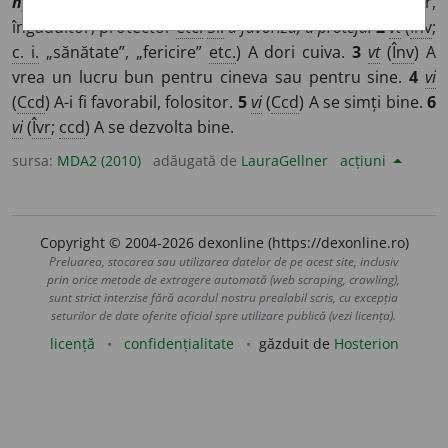
прѣльстити
]
1
vi
(
Înv
;
ccd
) A(-i) fi binevoitor,
îngăduitor, protector
etc.
Si:
a favoriza, a proteja.
2
vt
(
Înv
;
c. i.
„sănătate”, „fericire”
etc.
) A dori cuiva.
3
vt
(
Înv
) A
vrea un lucru bun pentru cineva sau pentru sine.
4
vi
(
Ccd
) A-i fi favorabil, folositor.
5
vi
(
Ccd
) A se simți bine.
6
vi
(
Îvr
;
ccd
) A se dezvolta bine.
sursa:
MDA2 (2010)
adăugată de
LauraGellner
acțiuni
Copyright © 2004-2026 dexonline (https://dexonline.ro)
Preluarea, stocarea sau utilizarea datelor de pe acest site, inclusiv
prin orice metode de extragere automată (web scraping, crawling),
sunt strict interzise fără acordul nostru prealabil scris, cu excepția
seturilor de date oferite oficial spre utilizare publică (vezi licența).
licență
confidențialitate
găzduit de
Hosterion