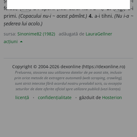
și
Transilv.
) a-i suferi.
(Nu-i ~ mîncarea.)
2.
a-i ajuta, a-i
folosi, (
înv.
) a-i spori.
(Nici aerul nu i-a ~.)
3.
(
reg.
) a-i
primi.
(Copacului nu-i ~ acest pămînt.)
4.
a-i tihni.
(Nu i-a ~
șederea lui acolo.)
sursa:
Sinonime82 (1982)
adăugată de
LauraGellner
acțiuni
Copyright © 2004-2026 dexonline (https://dexonline.ro)
Preluarea, stocarea sau utilizarea datelor de pe acest site, inclusiv
prin orice metode de extragere automată (web scraping, crawling),
sunt strict interzise fără acordul nostru prealabil scris, cu excepția
seturilor de date oferite oficial spre utilizare publică (vezi licența).
licență
confidențialitate
găzduit de
Hosterion