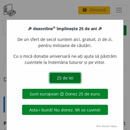
Donează
savings
®
®
🎉 dexonline
împlinește 25 de ani 🎉
caută
clear
search
De un sfert de secol suntem aici, gratuit, zi de zi,
opțiuni
pentru milioane de căutări.
Cu o mică donație aniversară ne-ați ajuta să păstrăm
cuvintele la îndemâna tuturor și pe viitor.
definiții (1)
Definiția cu ID-ul 1023662:
Sinonime
PRI
I
vb.
1.
(
pop.
) a-i pr
i
nde, (prin
Ban.
) a-i ponosi, (
Mold.
Am donat deja.