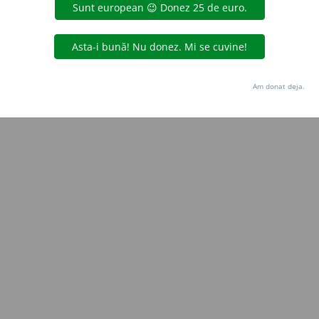
Copyright © 2004-2026 dexonline (https://dexonline.ro)
area datelor de pe acest site, inclusiv prin orice metode de extragere automată (web s
dul nostru prealabil scris, cu excepția seturilor de date oferite oficial spre utilizare pub
Am donat deja.
licență
confidențialitate
găzduit de
Hosterion