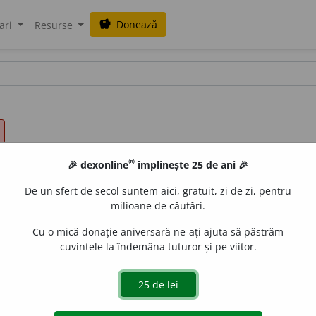
Donează
savings
ari
Resurse
®
🎉 dexonline
împlinește 25 de ani 🎉
De un sfert de secol suntem aici, gratuit, zi de zi, pentru
milioane de căutări.
Cu o mică donație aniversară ne-ați ajuta să păstrăm
cuvintele la îndemâna tuturor și pe viitor.
islau Strifler
acțiuni