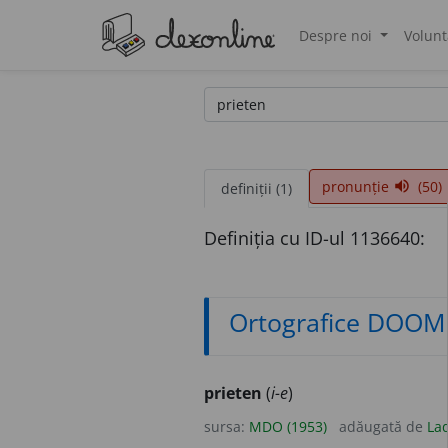
Despre noi
Volunt
®
pronunție
(50)
volume_up
definiții (1)
Definiția cu ID-ul 1136640:
Ortografice DOOM
prieten
(
i-e
)
sursa:
MDO (1953)
adăugată de
Lad