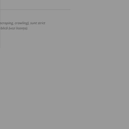
craping, crawling), sunt strict
lică (vezi licența).