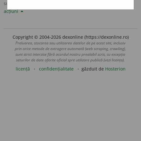
sursa:
Șăineanu, ed. VI (1929)
adăugată de
LauraGellner
acțiuni
Copyright © 2004-2026 dexonline (https://dexonline.ro)
Preluarea, stocarea sau utilizarea datelor de pe acest site, inclusiv
prin orice metode de extragere automată (web scraping, crawling),
sunt strict interzise fără acordul nostru prealabil scris, cu excepția
seturilor de date oferite oficial spre utilizare publică (vezi licența).
licență
confidențialitate
găzduit de
Hosterion