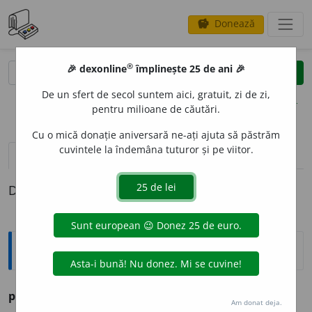
Donează
savings
®
®
🎉 dexonline
împlinește 25 de ani 🎉
caută
clear
search
De un sfert de secol suntem aici, gratuit, zi de zi,
opțiuni
pentru milioane de căutări.
Cu o mică donație aniversară ne-ați ajuta să păstrăm
cuvintele la îndemâna tuturor și pe viitor.
pronunție
(50)
volume_up
definiții (1)
Definiția cu ID-ul 810884:
Explicative DEX
priceput
a. care are pricepere, inteligent.
Am donat deja.