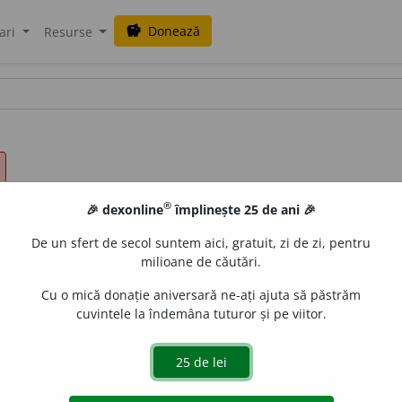
Donează
savings
ari
Resurse
®
🎉 dexonline
împlinește 25 de ani 🎉
De un sfert de secol suntem aici, gratuit, zi de zi, pentru
milioane de căutări.
Cu o mică donație aniversară ne-ați ajuta să păstrăm
cuvintele la îndemâna tuturor și pe viitor.
l.
pric
e
p;
part.
pricep
u
t
de
siveco
acțiuni