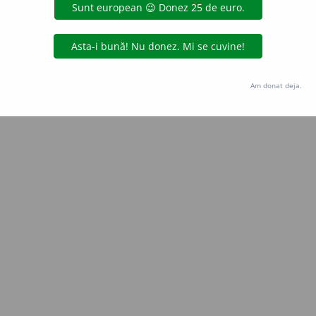
Copyright © 2004-2026 dexonline (https://dexonline.ro)
area datelor de pe acest site, inclusiv prin orice metode de extragere automată (web s
dul nostru prealabil scris, cu excepția seturilor de date oferite oficial spre utilizare pub
Am donat deja.
licență
confidențialitate
găzduit de
Hosterion