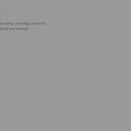
craping, crawling), sunt strict
lică (vezi licența).