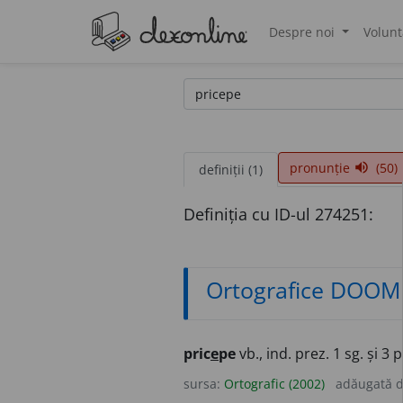
Despre noi
Volunt
®
pronunție
(50)
volume_up
definiții (1)
Definiția cu ID-ul 274251:
Ortografice DOOM
pric
e
pe
vb., ind. prez. 1 sg. și 3 p
sursa:
Ortografic (2002)
adăugată 