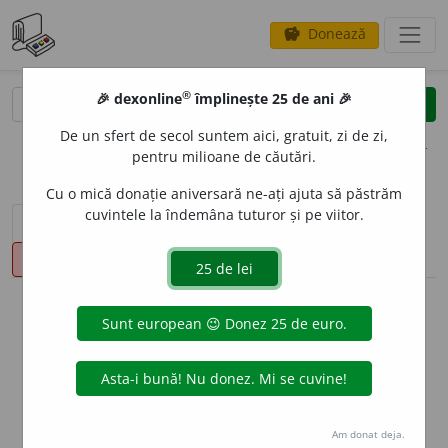
Donează
savings
®
®
🎉 dexonline
împlinește 25 de ani 🎉
caută
clear
search
De un sfert de secol suntem aici, gratuit, zi de zi,
opțiuni
pentru milioane de căutări.
Cu o mică donație aniversară ne-ați ajuta să păstrăm
cuvintele la îndemâna tuturor și pe viitor.
sinteza definițiilor (1)
definiții (14)
declinări
pronunție
(4)
volume_up
info
Aceste definiții sunt compilate de
echipa dexonline. Definițiile
originale se află pe fila
definiții
.
info
Puteți reordona filele pe pagina de
preferințe
.
Am donat deja.
ascunde