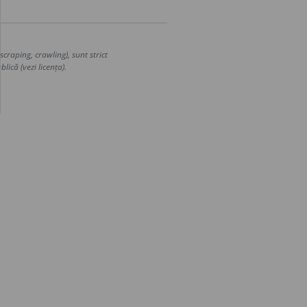
craping, crawling), sunt strict
lică (vezi licența).