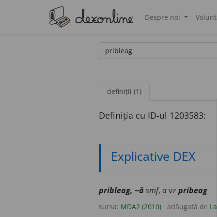
Despre noi
Volunt
®
definiții (1)
Definiția cu ID-ul 1203583:
Explicative DEX
prible
a
g, ~ă
smf
,
a
vz
pribeag
sursa:
MDA2 (2010)
adăugată de
La