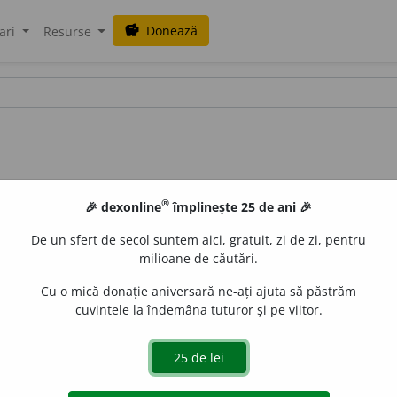
Donează
savings
ari
Resurse
®
🎉 dexonline
împlinește 25 de ani 🎉
De un sfert de secol suntem aici, gratuit, zi de zi, pentru
milioane de căutări.
Cu o mică donație aniversară ne-ați ajuta să păstrăm
cuvintele la îndemâna tuturor și pe viitor.
uraGellner
acțiuni