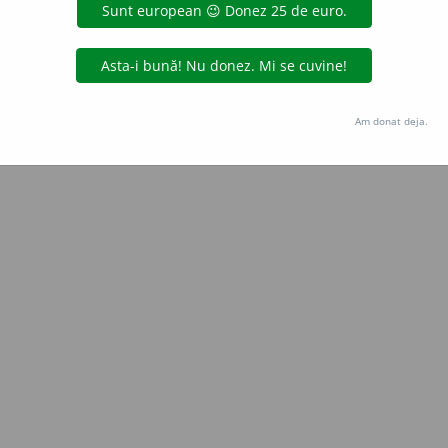
Copyright © 2004-2026 dexonline (https://dexonline.ro)
area datelor de pe acest site, inclusiv prin orice metode de extragere automată (web s
dul nostru prealabil scris, cu excepția seturilor de date oferite oficial spre utilizare pub
Am donat deja.
licență
confidențialitate
găzduit de
Hosterion