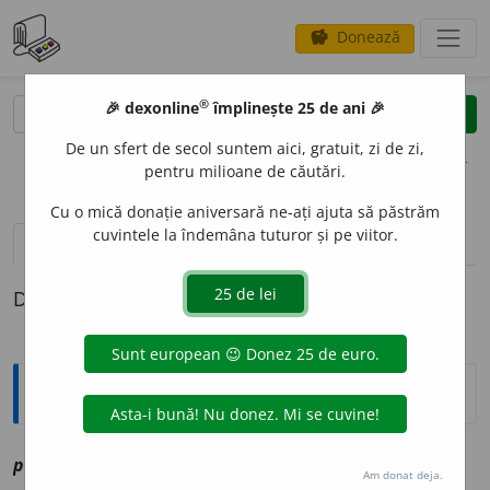
Donează
savings
®
®
🎉 dexonline
împlinește 25 de ani 🎉
caută
clear
search
De un sfert de secol suntem aici, gratuit, zi de zi,
opțiuni
pentru milioane de căutări.
Cu o mică donație aniversară ne-ați ajuta să păstrăm
cuvintele la îndemâna tuturor și pe viitor.
definiții (1)
Definiția cu ID-ul 1203538:
Explicative DEX
pri
a
tin, ~ă
smf
,
a
vz
prieten
Am donat deja.