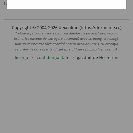
sursa:
MDA2 (2010)
adăugată de
LauraGellner
acțiuni
Copyright © 2004-2026 dexonline (https://dexonline.ro)
Preluarea, stocarea sau utilizarea datelor de pe acest site, inclusiv
prin orice metode de extragere automată (web scraping, crawling),
sunt strict interzise fără acordul nostru prealabil scris, cu excepția
seturilor de date oferite oficial spre utilizare publică (vezi licența).
licență
confidențialitate
găzduit de
Hosterion