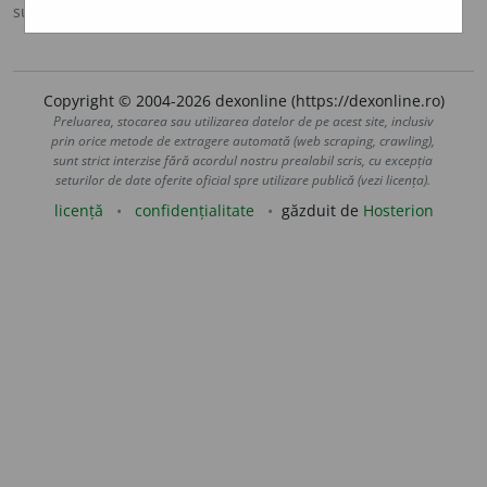
sursa:
Ortografic (2002)
adăugată de
siveco
acțiuni
Copyright © 2004-2026 dexonline (https://dexonline.ro)
Preluarea, stocarea sau utilizarea datelor de pe acest site, inclusiv
prin orice metode de extragere automată (web scraping, crawling),
sunt strict interzise fără acordul nostru prealabil scris, cu excepția
seturilor de date oferite oficial spre utilizare publică (vezi licența).
licență
confidențialitate
găzduit de
Hosterion