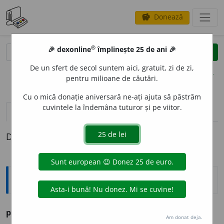
Donează
savings
®
®
🎉 dexonline
împlinește 25 de ani 🎉
caută
clear
search
De un sfert de secol suntem aici, gratuit, zi de zi,
opțiuni
pentru milioane de căutări.
Cu o mică donație aniversară ne-ați ajuta să păstrăm
cuvintele la îndemâna tuturor și pe viitor.
pronunție
(50)
volume_up
definiții (1)
Definiția cu ID-ul 274134:
Ortografice DOOM
pretut
i
ndeni/pretut
i
ndenea
adv.
Am donat deja.