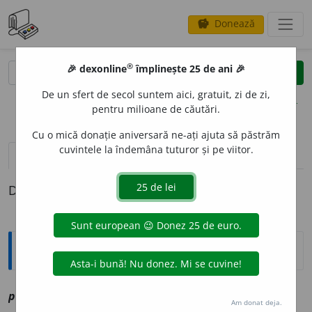
Donează
savings
®
®
🎉 dexonline
împlinește 25 de ani 🎉
caută
clear
search
De un sfert de secol suntem aici, gratuit, zi de zi,
opțiuni
pentru milioane de căutări.
Cu o mică donație aniversară ne-ați ajuta să păstrăm
cuvintele la îndemâna tuturor și pe viitor.
definiții (1)
Definiția cu ID-ul 1202939:
Explicative DEX
pretit
i
nderile
av
vz
pretutindeni
Am donat deja.