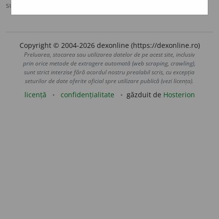
sursa:
MDA2 (2010)
adăugată de
LauraGellner
acțiuni
Copyright © 2004-2026 dexonline (https://dexonline.ro)
Preluarea, stocarea sau utilizarea datelor de pe acest site, inclusiv
prin orice metode de extragere automată (web scraping, crawling),
sunt strict interzise fără acordul nostru prealabil scris, cu excepția
seturilor de date oferite oficial spre utilizare publică (vezi licența).
licență
confidențialitate
găzduit de
Hosterion