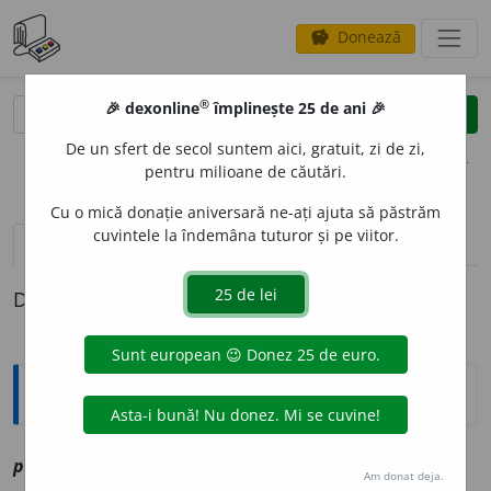
Donează
savings
®
®
🎉 dexonline
împlinește 25 de ani 🎉
caută
clear
search
De un sfert de secol suntem aici, gratuit, zi de zi,
opțiuni
pentru milioane de căutări.
Cu o mică donație aniversară ne-ați ajuta să păstrăm
cuvintele la îndemâna tuturor și pe viitor.
definiții (1)
Definiția cu ID-ul 1202933:
Explicative DEX
pretin
i
e
sf
vz
prietenie
Am donat deja.