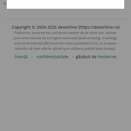
sursa:
MDA2 (2010)
adăugată de
LauraGellner
acțiuni
Copyright © 2004-2026 dexonline (https://dexonline.ro)
Preluarea, stocarea sau utilizarea datelor de pe acest site, inclusiv
prin orice metode de extragere automată (web scraping, crawling),
sunt strict interzise fără acordul nostru prealabil scris, cu excepția
seturilor de date oferite oficial spre utilizare publică (vezi licența).
licență
confidențialitate
găzduit de
Hosterion