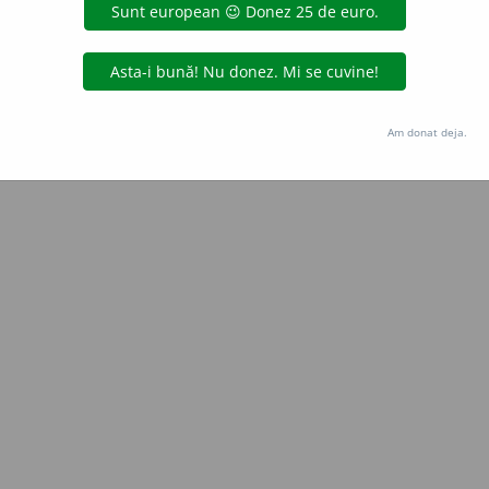
Copyright © 2004-2026 dexonline (https://dexonline.ro)
area datelor de pe acest site, inclusiv prin orice metode de extragere automată (web s
dul nostru prealabil scris, cu excepția seturilor de date oferite oficial spre utilizare pub
Am donat deja.
licență
confidențialitate
găzduit de
Hosterion