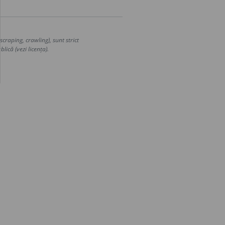
craping, crawling), sunt strict
lică (vezi licența).