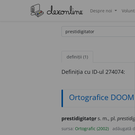
Despre noi
Volunt
®
definiții (1)
Definiția cu ID-ul 274074:
Ortografice DOOM
prestidigitat
o
r
s. m., pl.
prestidig
sursa:
Ortografic (2002)
adăugată 