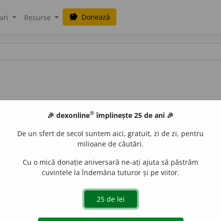
Donează
savings
ari
Resurse
®
🎉 dexonline
împlinește 25 de ani 🎉
De un sfert de secol suntem aici, gratuit, zi de zi, pentru
milioane de căutări.
Cu o mică donație aniversară ne-ați ajuta să păstrăm
cuvintele la îndemâna tuturor și pe viitor.
itat
o
ri
de
siveco
acțiuni