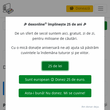
Donează
savings
®
®
🎉 dexonline
împlinește 25 de ani 🎉
caută
clear
search
De un sfert de secol suntem aici, gratuit, zi de zi,
opțiuni
pentru milioane de căutări.
Cu o mică donație aniversară ne-ați ajuta să păstrăm
cuvintele la îndemâna tuturor și pe viitor.
pronunție
(7)
volume_up
definiții (1)
Definiția cu ID-ul 273929:
Ortografice DOOM
preocup
a
vb. (sil.
pre-o-
), ind. prez. 1 sg.
preoc
u
p,
3 sg. și
Am donat deja.