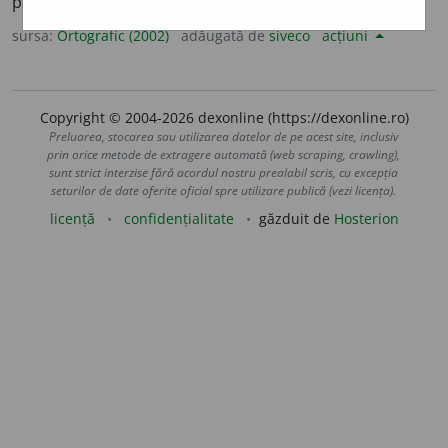
pl.
preoc
u
pă
sursa:
Ortografic (2002)
adăugată de
siveco
acțiuni
Copyright © 2004-2026 dexonline (https://dexonline.ro)
Preluarea, stocarea sau utilizarea datelor de pe acest site, inclusiv
prin orice metode de extragere automată (web scraping, crawling),
sunt strict interzise fără acordul nostru prealabil scris, cu excepția
seturilor de date oferite oficial spre utilizare publică (vezi licența).
licență
confidențialitate
găzduit de
Hosterion