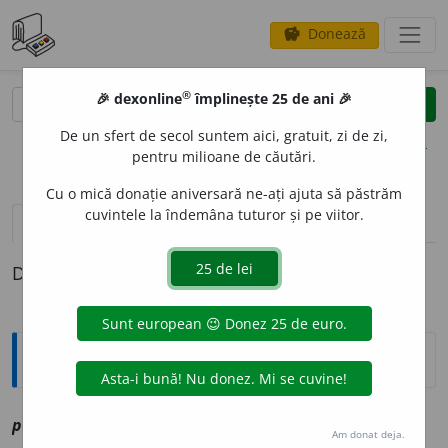
Donează
savings
®
®
🎉 dexonline
împlinește 25 de ani 🎉
caută
clear
search
De un sfert de secol suntem aici, gratuit, zi de zi,
opțiuni
pentru milioane de căutări.
Cu o mică donație aniversară ne-ați ajuta să păstrăm
cuvintele la îndemâna tuturor și pe viitor.
pronunție
(42)
volume_up
definiții (1)
Definiția cu ID-ul 1201985:
Explicative DEX
pr
e
mium
sn
vz
premiu
Am donat deja.