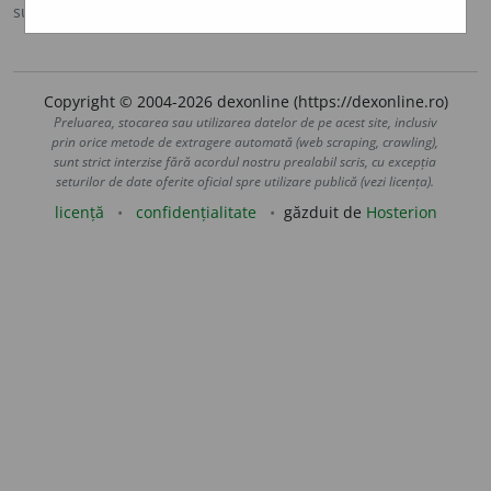
sursa:
MDA2 (2010)
adăugată de
LauraGellner
acțiuni
Copyright © 2004-2026 dexonline (https://dexonline.ro)
Preluarea, stocarea sau utilizarea datelor de pe acest site, inclusiv
prin orice metode de extragere automată (web scraping, crawling),
sunt strict interzise fără acordul nostru prealabil scris, cu excepția
seturilor de date oferite oficial spre utilizare publică (vezi licența).
licență
confidențialitate
găzduit de
Hosterion