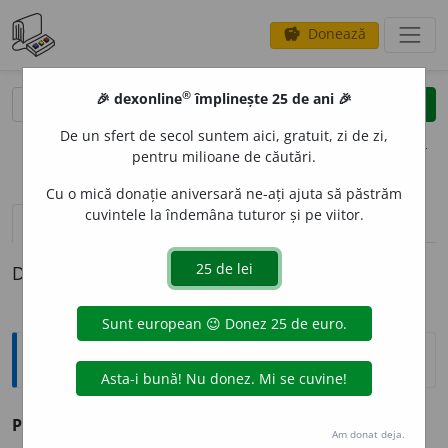
Donează
savings
®
®
🎉 dexonline
împlinește 25 de ani 🎉
caută
clear
search
De un sfert de secol suntem aici, gratuit, zi de zi,
opțiuni
pentru milioane de căutări.
Cu o mică donație aniversară ne-ați ajuta să păstrăm
cuvintele la îndemâna tuturor și pe viitor.
pronunție
(50)
volume_up
definiții (1)
Definiția cu ID-ul 1022858:
Sinonime
PR
E
MIU
s.
primă.
(~ în sistemul de retribuire.)
Am donat deja.