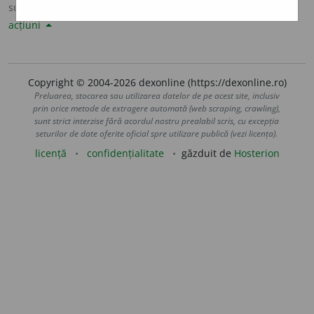
sursa:
Sinonime82 (1982)
adăugată de
LauraGellner
acțiuni
Copyright © 2004-2026 dexonline (https://dexonline.ro)
Preluarea, stocarea sau utilizarea datelor de pe acest site, inclusiv
prin orice metode de extragere automată (web scraping, crawling),
sunt strict interzise fără acordul nostru prealabil scris, cu excepția
seturilor de date oferite oficial spre utilizare publică (vezi licența).
licență
confidențialitate
găzduit de
Hosterion