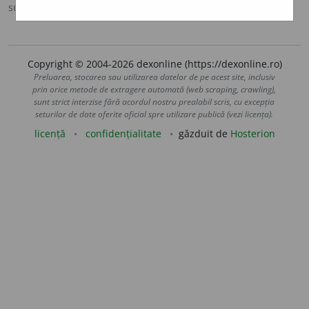
sursa:
Ortografic (2002)
adăugată de
siveco
acțiuni
Copyright © 2004-2026 dexonline (https://dexonline.ro)
Preluarea, stocarea sau utilizarea datelor de pe acest site, inclusiv
prin orice metode de extragere automată (web scraping, crawling),
sunt strict interzise fără acordul nostru prealabil scris, cu excepția
seturilor de date oferite oficial spre utilizare publică (vezi licența).
licență
confidențialitate
găzduit de
Hosterion