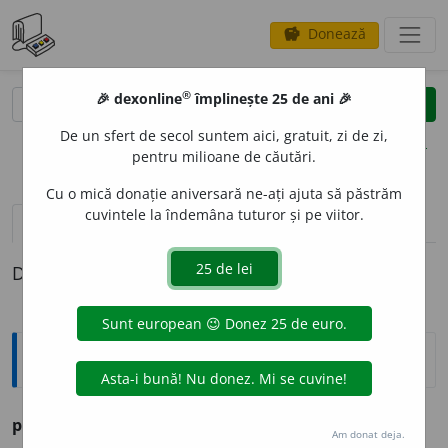
Donează
savings
®
®
🎉 dexonline
împlinește 25 de ani 🎉
caută
clear
search
De un sfert de secol suntem aici, gratuit, zi de zi,
opțiuni
pentru milioane de căutări.
Cu o mică donație aniversară ne-ați ajuta să păstrăm
cuvintele la îndemâna tuturor și pe viitor.
pronunție
(50)
volume_up
definiții (1)
Definiția cu ID-ul 273897:
Ortografice DOOM
premi
e
r
s. m. (sil.
-mi-er
), pl.
premi
e
ri
Am donat deja.