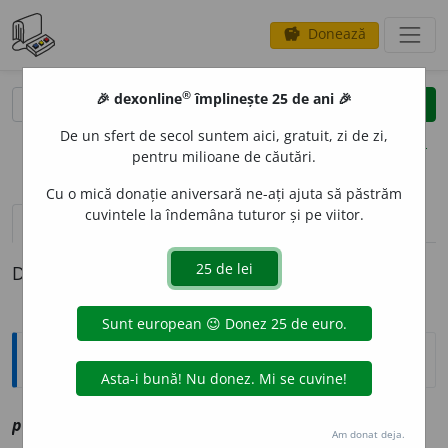
Donează
savings
®
®
🎉 dexonline
împlinește 25 de ani 🎉
caută
clear
search
De un sfert de secol suntem aici, gratuit, zi de zi,
opțiuni
pentru milioane de căutări.
Cu o mică donație aniversară ne-ați ajuta să păstrăm
cuvintele la îndemâna tuturor și pe viitor.
definiții (1)
Definiția cu ID-ul 1201883:
Explicative DEX
1
2
prem
a
r
sm
vz
primar
Am donat deja.