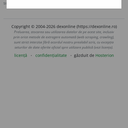
sursa:
MDA2 (2010)
adăugată de
LauraGellner
acțiuni
Copyright © 2004-2026 dexonline (https://dexonline.ro)
Preluarea, stocarea sau utilizarea datelor de pe acest site, inclusiv
prin orice metode de extragere automată (web scraping, crawling),
sunt strict interzise fără acordul nostru prealabil scris, cu excepția
seturilor de date oferite oficial spre utilizare publică (vezi licența).
licență
confidențialitate
găzduit de
Hosterion