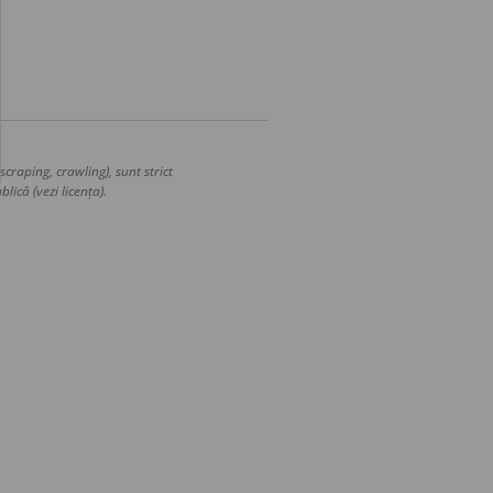
craping, crawling), sunt strict
lică (vezi licența).