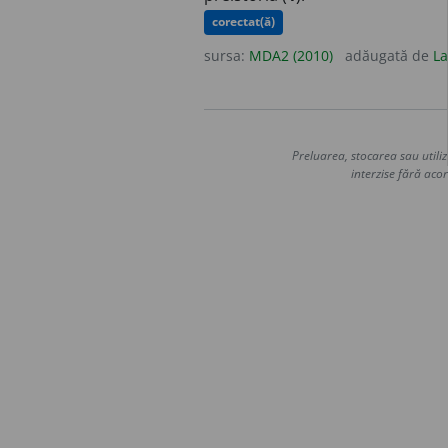
corectat(ă)
sursa:
MDA2 (2010)
adăugată de
La
Preluarea, stocarea sau utiliz
interzise fără acor