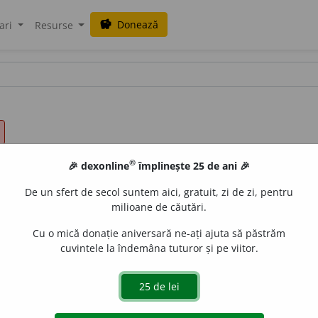
Donează
savings
ari
Resurse
®
🎉 dexonline
împlinește 25 de ani 🎉
De un sfert de secol suntem aici, gratuit, zi de zi, pentru
milioane de căutări.
Cu o mică donație aniversară ne-ați ajuta să păstrăm
cuvintele la îndemâna tuturor și pe viitor.
V. /
P:
pre-is~
/
Pl
: (rar)
~ii
/
E:
fr
préhistoire
]
1
Perioadă din
or documente scrise.
2
(
Gmț
) Perioadă înapoiată, perimată