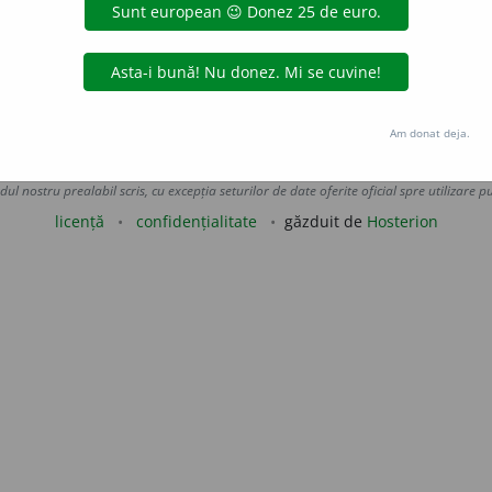
uraGellner
acțiuni
Am donat deja.
Copyright © 2004-2026 dexonline (https://dexonline.ro)
area datelor de pe acest site, inclusiv prin orice metode de extragere automată (web s
dul nostru prealabil scris, cu excepția seturilor de date oferite oficial spre utilizare pub
licență
confidențialitate
găzduit de
Hosterion