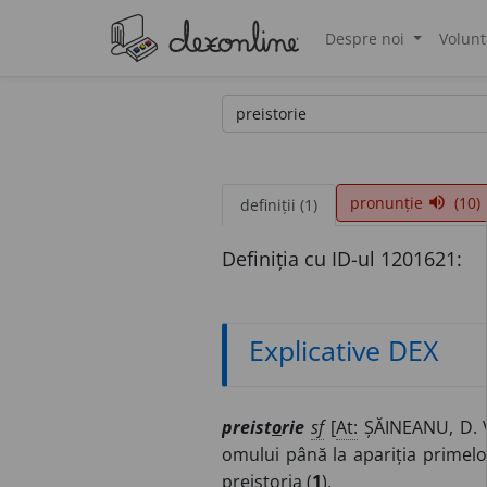
Despre noi
Volunt
®
pronunție
(10)
volume_up
definiții (1)
Definiția cu ID-ul 1201621:
Explicative DEX
preist
o
rie
sf
[
At:
ȘĂINEANU, D. 
omului până la apariția primel
preistoria (
1
).