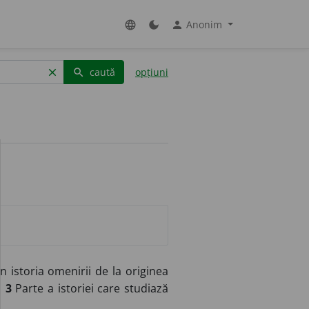
Anonim
language
dark_mode
person
caută
opțiuni
clear
search
 istoria omenirii de la originea
.
3
Parte a istoriei care studiază