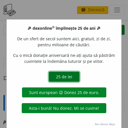
Donează
savings
®
®
🎉 dexonline
împlinește 25 de ani 🎉
caută
clear
search
De un sfert de secol suntem aici, gratuit, zi de zi,
opțiuni
pentru milioane de căutări.
Cu o mică donație aniversară ne-ați ajuta să păstrăm
cuvintele la îndemâna tuturor și pe viitor.
definiții (1)
Definiția cu ID-ul 1201609:
Explicative DEX
prei
a
tin, ~ă
smf
vz
prieten
Am donat deja.