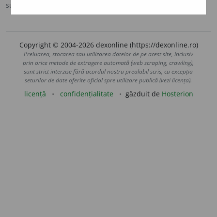
sursa:
MDA2 (2010)
adăugată de
LauraGellner
acțiuni
Copyright © 2004-2026 dexonline (https://dexonline.ro)
Preluarea, stocarea sau utilizarea datelor de pe acest site, inclusiv
prin orice metode de extragere automată (web scraping, crawling),
sunt strict interzise fără acordul nostru prealabil scris, cu excepția
seturilor de date oferite oficial spre utilizare publică (vezi licența).
licență
confidențialitate
găzduit de
Hosterion